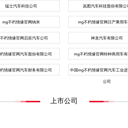
猛士汽车科技公司
岚图汽车科技股份有限公
mg不朽情缘官网纳米
mg不朽情缘官网日产乘用
g不朽情缘官网启辰汽车公司
神龙汽车有限公司
不朽情缘官网汽车股份有限公司
mg不朽情缘官网特种商用车
不朽情缘官网汽车财务有限公司
中国mg不朽情缘官网汽车工业
公司
上市公司